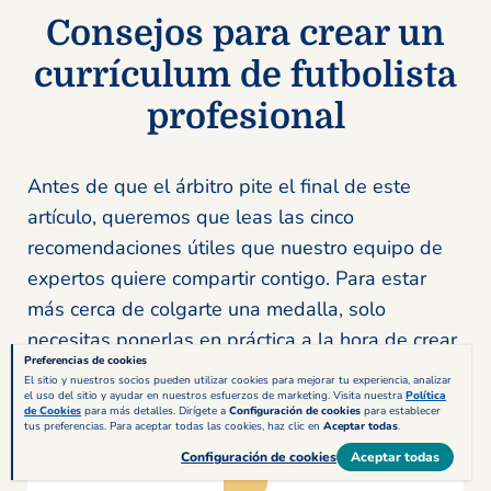
Consejos para crear un
currículum de futbolista
profesional
Antes de que el árbitro pite el final de este
artículo, queremos que leas las cinco
recomendaciones útiles que nuestro equipo de
expertos quiere compartir contigo. Para estar
más cerca de colgarte una medalla, solo
necesitas ponerlas en práctica a la hora de crear
Preferencias de cookies
tu CV de futbolista.
El sitio y nuestros socios pueden utilizar cookies para mejorar tu experiencia, analizar
el uso del sitio y ayudar en nuestros esfuerzos de marketing. Visita nuestra
Política
de Cookies
para más detalles. Dirígete a
Configuración de cookies
para establecer
tus preferencias. Para aceptar todas las cookies, haz clic en
Aceptar todas
.
Configuración de cookies
Aceptar todas