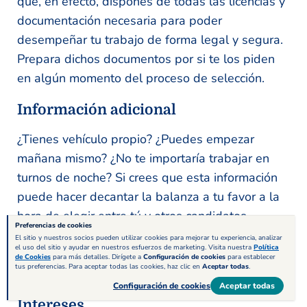
que, en efecto, dispones de todas las licencias y
documentación necesaria para poder
desempeñar tu trabajo de forma legal y segura.
Prepara dichos documentos por si te los piden
en algún momento del proceso de selección.
Información adicional
¿Tienes vehículo propio? ¿Puedes empezar
mañana mismo? ¿No te importaría trabajar en
turnos de noche? Si crees que esta información
puede hacer decantar la balanza a tu favor a la
hora de elegir entre tú y otros candidatos,
Preferencias de cookies
añádela en “Información adicional”. Cualquier
El sitio y nuestros socios pueden utilizar cookies para mejorar tu experiencia, analizar
el uso del sitio y ayudar en nuestros esfuerzos de marketing. Visita nuestra
Política
información relevante para tu proceso de
de Cookies
para más detalles. Dirígete a
Configuración de cookies
para establecer
tus preferencias. Para aceptar todas las cookies, haz clic en
Aceptar todas
.
selección es importante añadirla.
Configuración de cookies
Aceptar todas
Intereses