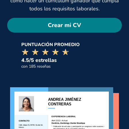
cómo hacer un currículum ganador que cumpla
todos los requisitos laborales.
Crear mi CV
PUNTUACIÓN PROMEDIO
☆☆☆☆☆
★★★★★
4.5/5 estrellas
con 185 reseñas