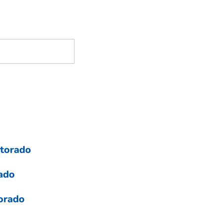
ctorado
rado
orado