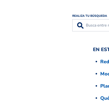
REALIZA TU BÚSQUEDA
⚲
EN ES
Red
Mod
Pla
Qué