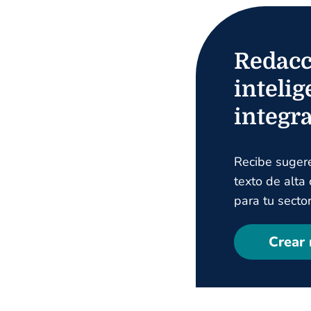
Redacc
intelig
integr
Recibe suger
texto de alta
para tu sector
Crear 