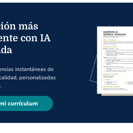
ión más
ente con IA
ada
encias instantáneas de
 calidad, personalizadas
.
mi currículum