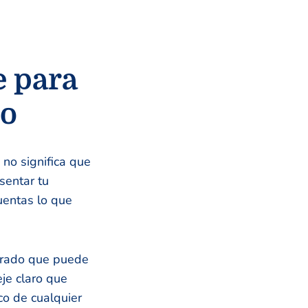
e para
do
 no significa que
sentar tu
uentas lo que
torado que puede
eje claro que
co de cualquier