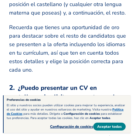
posición el castellano (y cualquier otra lengua
materna que poseas) y, a continuación, el resto.
Recuerda que tienes una oportunidad de oro
para destacar sobre el resto de candidatos que
se presenten a la oferta incluyendo los idiomas
en tu currículum, así que ten en cuenta todos
estos detalles y elige la posición correcta para
cada uno.
¿Puedo presentar un CV en
castellano si solicito un puesto en el
Preferencias de cookies
extranjero?
El sitio y nuestros socios pueden utilizar cookies para mejorar tu experiencia, analizar
el uso del sitio y ayudar en nuestros esfuerzos de marketing. Visita nuestra
Política
de Cookies
para más detalles. Dirígete a
Configuración de cookies
para establecer
tus preferencias. Para aceptar todas las cookies, haz clic en
Aceptar todas
.
Lo ideal es que tu currículum esté adaptado a
Configuración de cookies
Aceptar todas
cada oferta que solicites a todos los niveles,