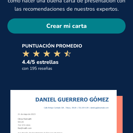
cómo hacer una buena carta de presentación con
las recomendaciones de nuestros expertos.
Crear mi carta
PUNTUACIÓN PROMEDIO
☆☆☆☆☆
★★★★★
4.4/5 estrellas
con 195 reseñas