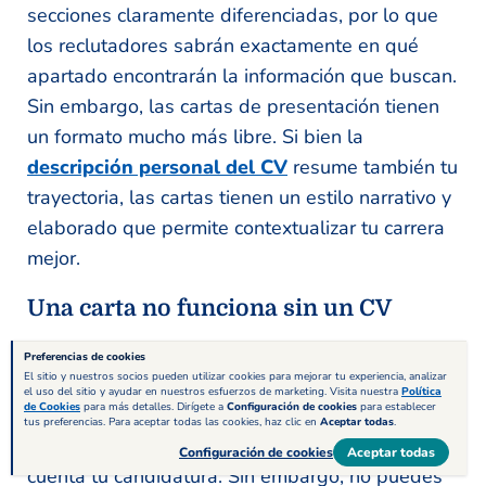
secciones claramente diferenciadas, por lo que
los reclutadores sabrán exactamente en qué
apartado encontrarán la información que buscan.
Sin embargo, las cartas de presentación tienen
un formato mucho más libre. Si bien la
descripción personal del CV
resume también tu
trayectoria, las cartas tienen un estilo narrativo y
elaborado que permite contextualizar tu carrera
mejor.
Una carta no funciona sin un CV
Siempre y cuando no se exija enviar una carta de
Preferencias de cookies
El sitio y nuestros socios pueden utilizar cookies para mejorar tu experiencia, analizar
presentación de manera obligatoria, cuando
el uso del sitio y ayudar en nuestros esfuerzos de marketing. Visita nuestra
Política
de Cookies
para más detalles. Dirígete a
Configuración de cookies
para establecer
solicites una oferta de empleo puedes enviar
tus preferencias. Para aceptar todas las cookies, haz clic en
Aceptar todas
.
simplemente tu currículum para que tengan en
Configuración de cookies
Aceptar todas
cuenta tu candidatura. Sin embargo, no puedes