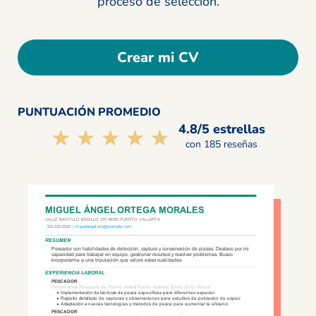
proceso de selección.
Crear mi CV
PUNTUACIÓN PROMEDIO
4.8/5 estrellas
☆☆☆☆☆
★★★★★
con 185 reseñas