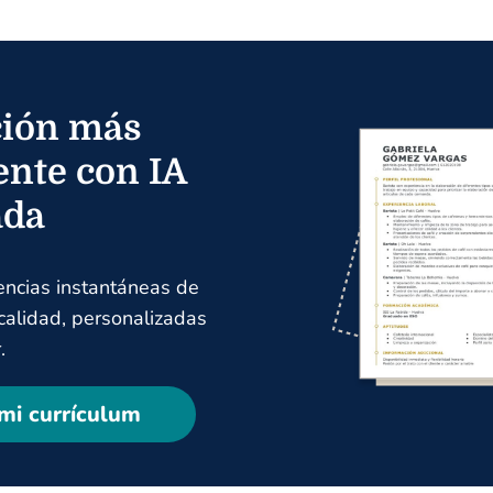
ión más
ente con IA
ada
encias instantáneas de
 calidad, personalizadas
.
mi currículum