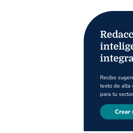
Redacc
intelig
integr
Recibe suger
texto de alta
para tu sector
Crear 