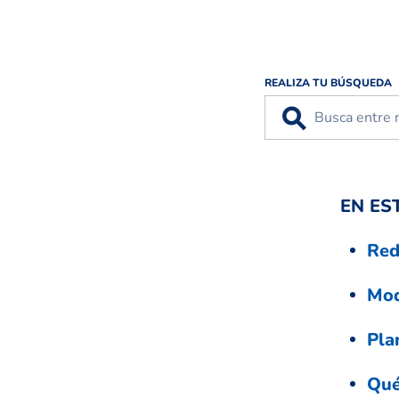
REALIZA TU BÚSQUEDA
⚲
EN ES
Red
Mod
Pla
Qué