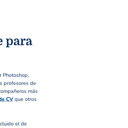
e para
ar Photoshop,
us profesores de
s compañeros más
de CV
que otros
cluido el de