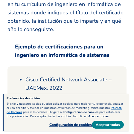
en tu currículum de ingeniero en informática de
sistemas donde indiques el título del certificado
obtenido, la institución que lo imparte y en qué
año lo conseguiste.
Ejemplo de certificaciones para un
ingeniero en informática de sistemas
Cisco Certified Network Associate –
UAEMex, 2022
AWS Certified Solutions Architect –
Preferencias de cookies
El sitio y nuestros socios pueden utilizar cookies para mejorar tu experiencia, analizar
AWS Training Center, 2020
el uso del sitio y ayudar en nuestros esfuerzos de marketing. Visita nuestra
Política
de Cookies
para más detalles. Dirígete a
Configuración de cookies
para establecer
tus preferencias. Para aceptar todas las cookies, haz clic en
Aceptar todas
.
Configuración de cookies
Aceptar todas