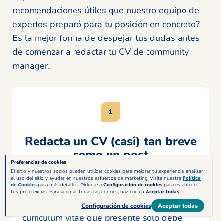
recomendaciones útiles que nuestro equipo de
expertos preparó para tu posición en concreto?
Es la mejor forma de despejar tus dudas antes
de comenzar a redactar tu CV de community
manager.
Redacta un CV (casi) tan breve
como un post
Preferencias de cookies
El sitio y nuestros socios pueden utilizar cookies para mejorar tu experiencia, analizar
Si hay algo que tienen claro los
el uso del sitio y ayudar en nuestros esfuerzos de marketing. Visita nuestra
Política
de Cookies
para más detalles. Dirígete a
Configuración de cookies
para establecer
reclutadores que buscan al mejor
tus preferencias. Para aceptar todas las cookies, haz clic en
Aceptar todas
.
community manager de México es que el
Configuración de cookies
Aceptar todas
curriculum vitae que presente solo debe