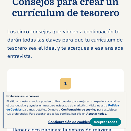
Consejos para crear un
currículum de tesorero
Los cinco consejos que vienen a continuación te
darán todas las claves para que tu currículum de
tesorero sea el ideal y te acerques a esa ansiada
entrevista.
Preferencias de cookies
Con una página es suficiente
El sitio y nuestros socios pueden utilizar cookies para mejorar tu experiencia, analizar
el uso del sitio y ayudar en nuestros esfuerzos de marketing. Visita nuestra
Política
de Cookies
para más detalles. Dirígete a
Configuración de cookies
para establecer
No importa si tienes tanta experiencia
tus preferencias. Para aceptar todas las cookies, haz clic en
Aceptar todas
.
profesional como tesorero que podrías
Configuración de cookies
Aceptar todas
llenar cinco páginas: la extensión máxima