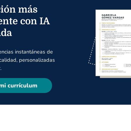
ión más
ente con IA
ada
encias instantáneas de
 calidad, personalizadas
.
mi currículum