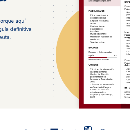
porque aquí
uía definitiva
euta.