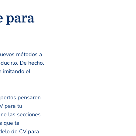
e para
nuevos métodos a
ducirlo. De hecho,
 imitando el
xpertos pensaron
V para tu
ene las secciones
s que te
odelo de CV para