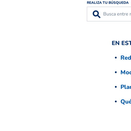
REALIZA TU BÚSQUEDA
⚲
EN ES
Red
Mod
Pla
Qué