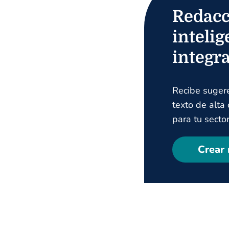
Redacc
intelig
integr
Recibe suger
texto de alta
para tu sector
Crear 