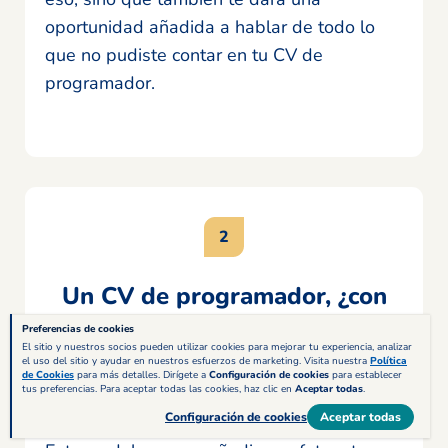
oportunidad añadida a hablar de todo lo
que no pudiste contar en tu CV de
programador.
Un CV de programador, ¿con
foto o sin ella?
Preferencias de cookies
El sitio y nuestros socios pueden utilizar cookies para mejorar tu experiencia, analizar
el uso del sitio y ayudar en nuestros esfuerzos de marketing. Visita nuestra
Política
Si te fijaste en los ejemplos de currículum
de Cookies
para más detalles. Dirígete a
Configuración de cookies
para establecer
tus preferencias. Para aceptar todas las cookies, haz clic en
Aceptar todas
.
de Gael seguro que notaste que no todos
Configuración de cookies
Aceptar todas
ellos tienen una foto suya en el documento.