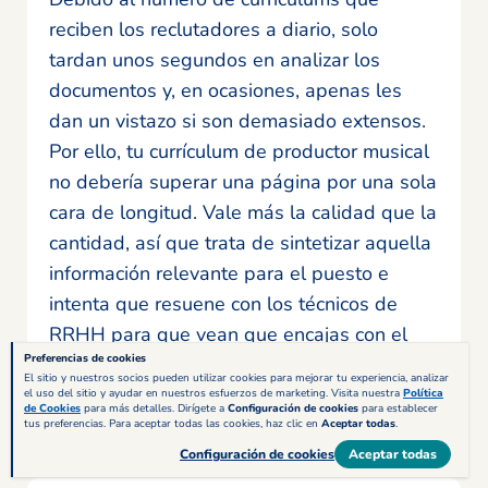
reciben los reclutadores a diario, solo
tardan unos segundos en analizar los
documentos y, en ocasiones, apenas les
dan un vistazo si son demasiado extensos.
Por ello, tu currículum de productor musical
no debería superar una página por una sola
cara de longitud. Vale más la calidad que la
cantidad, así que trata de sintetizar aquella
información relevante para el puesto e
intenta que resuene con los técnicos de
RRHH para que vean que encajas con el
Preferencias de cookies
puesto ofertado.
El sitio y nuestros socios pueden utilizar cookies para mejorar tu experiencia, analizar
el uso del sitio y ayudar en nuestros esfuerzos de marketing. Visita nuestra
Política
de Cookies
para más detalles. Dirígete a
Configuración de cookies
para establecer
tus preferencias. Para aceptar todas las cookies, haz clic en
Aceptar todas
.
Configuración de cookies
Aceptar todas