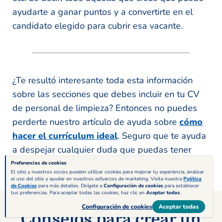
ayudarte a ganar puntos y a convertirte en el
candidato elegido para cubrir esa vacante.
¿Te resultó interesante toda esta información
sobre las secciones que debes incluir en tu CV
de personal de limpieza? Entonces no puedes
perderte nuestro artículo de ayuda sobre
cómo
hacer el currículum ideal
. Seguro que te ayuda
a despejar cualquier duda que puedas tener
para crear tu curriculum vitae con total confianza.
Preferencias de cookies
El sitio y nuestros socios pueden utilizar cookies para mejorar tu experiencia, analizar
el uso del sitio y ayudar en nuestros esfuerzos de marketing. Visita nuestra
Política
de Cookies
para más detalles. Dirígete a
Configuración de cookies
para establecer
tus preferencias. Para aceptar todas las cookies, haz clic en
Aceptar todas
.
Configuración de cookies
Aceptar todas
Consejos para crear un