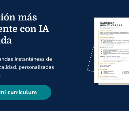
ión más
ente con IA
ada
encias instantáneas de
 calidad, personalizadas
.
mi currículum