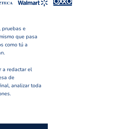
s, pruebas e
o mismo que pasa
os como tú a
an.
 a redactar el
esa de
inal, analizar toda
ones.