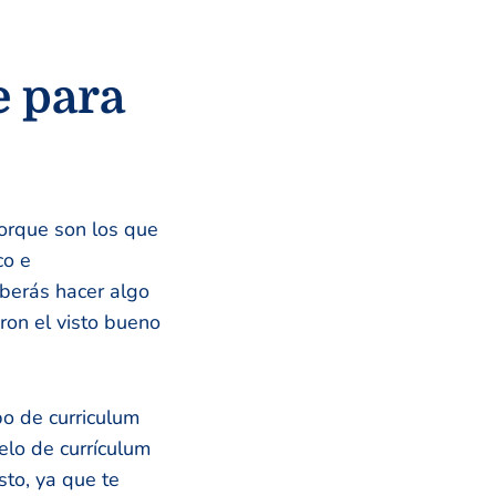
e para
 porque son los que
co e
eberás hacer algo
ron el visto bueno
po de curriculum
elo de currículum
to, ya que te