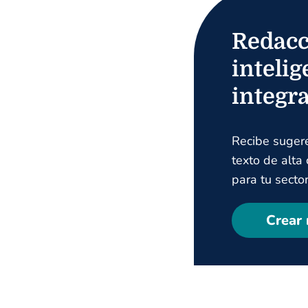
Redacc
intelig
integr
Recibe suger
texto de alta
para tu sector
Crear 