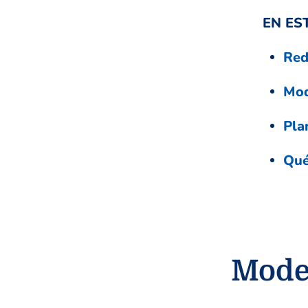
EN ES
Red
Mod
Pla
Qué
Model