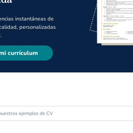
encias instantáneas de
 calidad, personalizadas
.
mi currículum