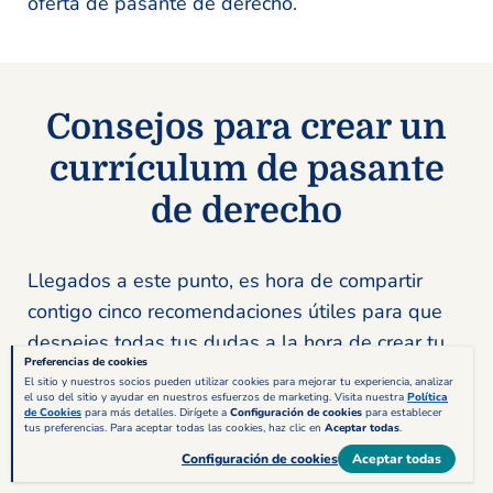
oferta de pasante de derecho.
Consejos para crear un
currículum de pasante
de derecho
Llegados a este punto, es hora de compartir
contigo cinco recomendaciones útiles para que
despejes todas tus dudas a la hora de crear tu
Preferencias de cookies
nuevo CV de pasante de derecho. Es tu
El sitio y nuestros socios pueden utilizar cookies para mejorar tu experiencia, analizar
el uso del sitio y ayudar en nuestros esfuerzos de marketing. Visita nuestra
Política
oportunidad para sentar jurisprudencia y de que
de Cookies
para más detalles. Dirígete a
Configuración de cookies
para establecer
tus preferencias. Para aceptar todas las cookies, haz clic en
Aceptar todas
.
los reclutadores den fé de que el tuyo es el
Configuración de cookies
Aceptar todas
mejor currículum de todos los que recibieron: