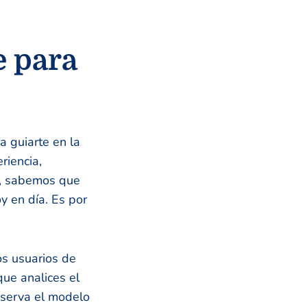
e para
a guiarte en la
riencia,
um, sabemos que
y en día. Es por
os usuarios de
que analices el
bserva el modelo