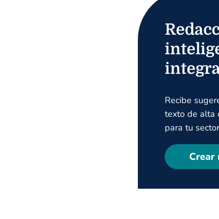
Redacc
intelig
integr
Recibe suger
texto de alta
para tu sector
Crear 