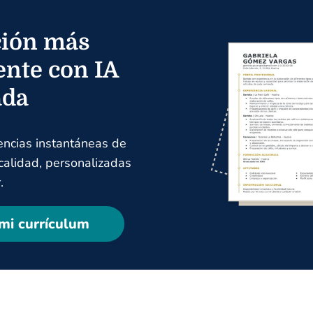
ión más
ente con IA
ada
encias instantáneas de
 calidad, personalizadas
.
mi currículum