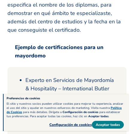
especifica el nombre de los diplomas, para
demostrar en qué ámbito te especializaste,
además del centro de estudios y la fecha en la
que conseguiste el certificado.
Ejemplo de certificaciones para un
mayordomo
Experto en Servicios de Mayordomía
& Hospitality – International Butler
School, 2020
Preferencias de cookies
El sitio y nuestros socios pueden utilizar cookies para mejorar tu experiencia, analizar
Capacitación para Mayordomos –
el uso del sitio y ayudar en nuestros esfuerzos de marketing. Visita nuestra
Política
de Cookies
para más detalles. Dirígete a
Configuración de cookies
para establecer
International Institute for Modern
tus preferencias. Para aceptar todas las cookies, haz clic en
Aceptar todas
.
Butlers, 2010
Configuración de cookies
Aceptar todas