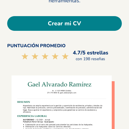
herramientas.
Crear mi CV
PUNTUACIÓN PROMEDIO
4.7/5 estrellas
☆☆☆☆☆
★★★★★
con 198 reseñas