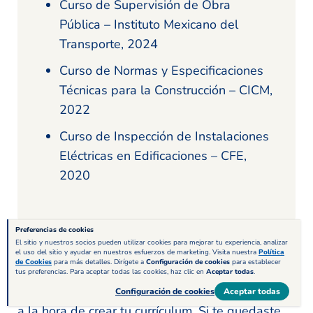
Curso de Supervisión de Obra
Pública – Instituto Mexicano del
Transporte, 2024
Curso de Normas y Especificaciones
Técnicas para la Construcción – CICM,
2022
Curso de Inspección de Instalaciones
Eléctricas en Edificaciones – CFE,
2020
Preferencias de cookies
El sitio y nuestros socios pueden utilizar cookies para mejorar tu experiencia, analizar
el uso del sitio y ayudar en nuestros esfuerzos de marketing. Visita nuestra
Política
de Cookies
para más detalles. Dirígete a
Configuración de cookies
para establecer
tus preferencias. Para aceptar todas las cookies, haz clic en
Aceptar todas
.
Esperamos que estos consejos te resulten útiles
Configuración de cookies
Aceptar todas
a la hora de crear tu currículum. Si te quedaste