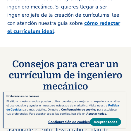
ingeniero mecánico. Si quieres llegar a ser
ingeniero jefe de la creación de currículums, lee
con atención nuestra guía sobre
cómo redactar
el currículum ideal
.
Consejos para crear un
currículum de ingeniero
mecánico
Preferencias de cookies
El sitio y nuestros socios pueden utilizar cookies para mejorar tu experiencia, analizar
Que tu mecanismo cuente con todas las piezas
el uso del sitio y ayudar en nuestros esfuerzos de marketing. Visita nuestra
Política
de Cookies
para más detalles. Dirígete a
Configuración de cookies
para establecer
no significa que vaya a funcionar a la perfección,
tus preferencias. Para aceptar todas las cookies, haz clic en
Aceptar todas
.
sino que hace falta un testeo completo para
Configuración de cookies
Aceptar todas
asegurarte el éxito: lleva a cabo el plan de