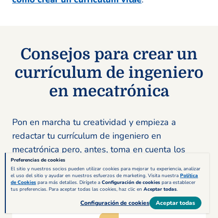
Consejos para crear un
currículum de ingeniero
en mecatrónica
Pon en marcha tu creatividad y empieza a
redactar tu currículum de ingeniero en
mecatrónica pero, antes, toma en cuenta los
Preferencias de cookies
siguientes consejos que te ayudarán a ganarte
El sitio y nuestros socios pueden utilizar cookies para mejorar tu experiencia, analizar
al reclutador desde la primera impresión.
el uso del sitio y ayudar en nuestros esfuerzos de marketing. Visita nuestra
Política
de Cookies
para más detalles. Dirígete a
Configuración de cookies
para establecer
tus preferencias. Para aceptar todas las cookies, haz clic en
Aceptar todas
.
Configuración de cookies
Aceptar todas