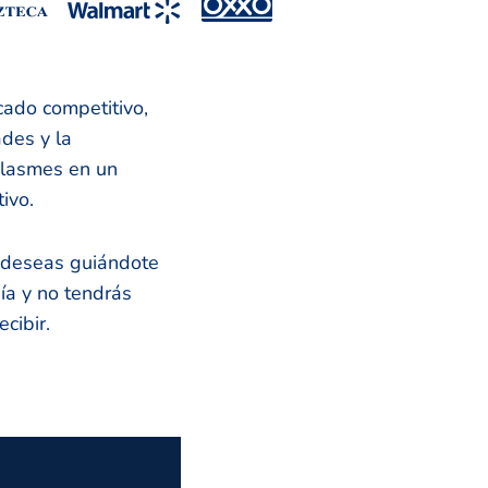
cado competitivo,
des y la
plasmes en un
ivo.
e deseas guiándote
uía y no tendrás
cibir.