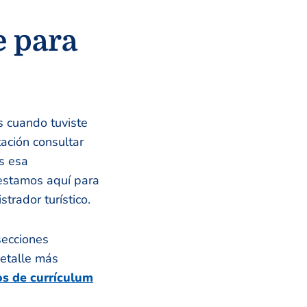
e para
as cuando tuviste
ación consultar
s esa
 estamos aquí para
trador turístico.
secciones
detalle más
os de currículum