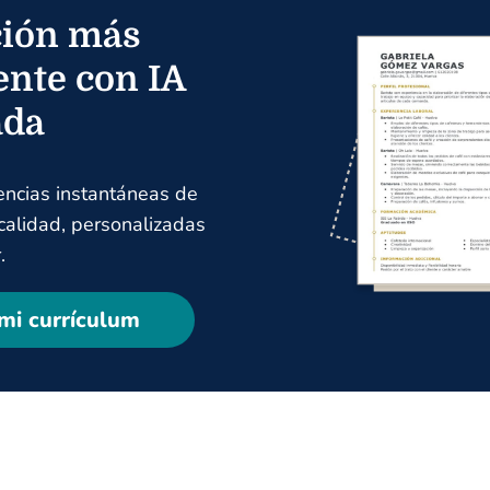
ión más
ente con IA
ada
encias instantáneas de
 calidad, personalizadas
.
mi currículum