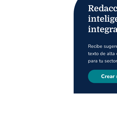
Redacc
intelig
integr
Recibe suger
texto de alta
para tu sector
Crear 