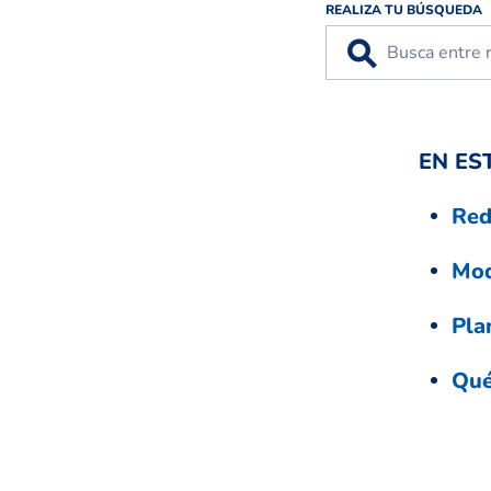
REALIZA TU BÚSQUEDA
⚲
EN ES
Red
Mod
Pla
Qué