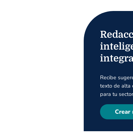
Redacc
intelig
integr
Recibe suger
texto de alta
para tu sector
Crear 