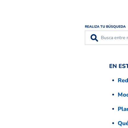
REALIZA TU BÚSQUEDA
⚲
EN ES
Red
Mod
Pla
Qué