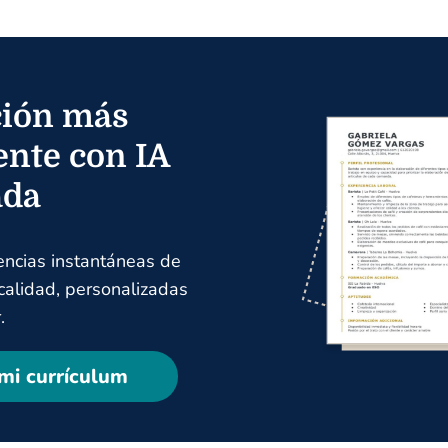
ión más
ente con IA
ada
encias instantáneas de
 calidad, personalizadas
.
mi currículum