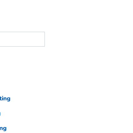
ting
g
ing