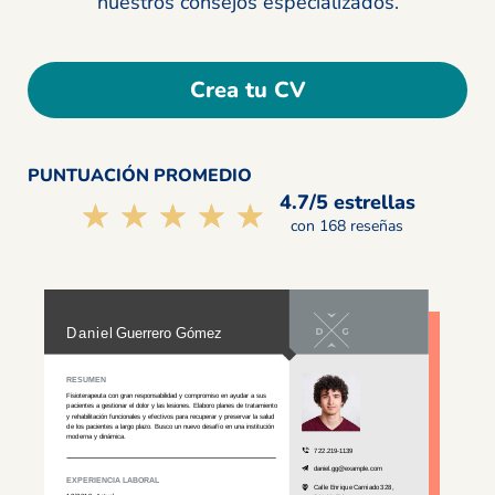
nuestros consejos especializados.
Crea tu CV
PUNTUACIÓN PROMEDIO
4.7/5 estrellas
☆☆☆☆☆
★★★★★
con 168 reseñas