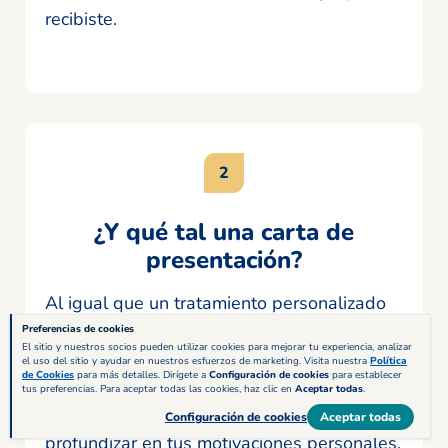
recibiste.
¿Y qué tal una carta de
presentación?
Al igual que un tratamiento personalizado
complementa el enfoque general en
Preferencias de cookies
El sitio y nuestros socios pueden utilizar cookies para mejorar tu experiencia, analizar
fisioterapia, una
carta de presentación
el uso del sitio y ayudar en nuestros esfuerzos de marketing. Visita nuestra
Política
de Cookies
para más detalles. Dirígete a
Configuración de cookies
para establecer
puede ser el añadido perfecto para tu
tus preferencias. Para aceptar todas las cookies, haz clic en
Aceptar todas
.
currículum. En ella tienes la oportunidad de
Configuración de cookies
Aceptar todas
profundizar en tus motivaciones personales,