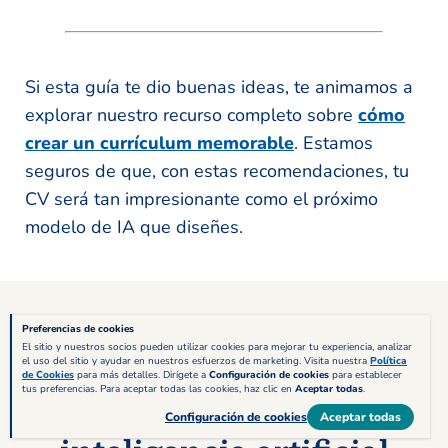
Si esta guía te dio buenas ideas, te animamos a
explorar nuestro recurso completo sobre
cómo
crear un currículum memorable
. Estamos
seguros de que, con estas recomendaciones, tu
CV será tan impresionante como el próximo
modelo de IA que diseñes.
Consejos para crear un
Preferencias de cookies
El sitio y nuestros socios pueden utilizar cookies para mejorar tu experiencia, analizar
el uso del sitio y ayudar en nuestros esfuerzos de marketing. Visita nuestra
Política
currículum de
de Cookies
para más detalles. Dirígete a
Configuración de cookies
para establecer
tus preferencias. Para aceptar todas las cookies, haz clic en
Aceptar todas
.
especialista en
Configuración de cookies
Aceptar todas