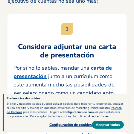
ejecutivo de cuentas no sea uno más:
Considera adjuntar una carta
de presentación
Por si no lo sabías, mandar una
carta de
presentación
junto a un currículum como
este aumenta mucho las posibilidades de
ser seleccionado como un candidato apto,
Preferencias de cookies
ya que no solo muestra iniciativa a la hora
El sitio y nuestros socios pueden utilizar cookies para mejorar tu experiencia, analizar
el uso del sitio y ayudar en nuestros esfuerzos de marketing. Visita nuestra
Política
de presentarse, sino que en ella podrás
de Cookies
para más detalles. Dirígete a
Configuración de cookies
para establecer
tus preferencias. Para aceptar todas las cookies, haz clic en
Aceptar todas
.
dirigirte al reclutador en cuestión de una
Configuración de cookies
Aceptar todas
forma más personal, transmitiendo las