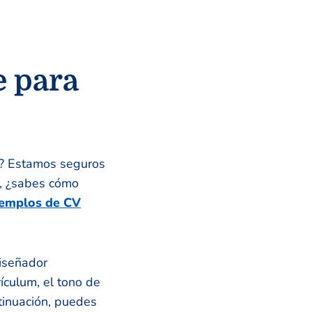
e para
e? Estamos seguros
o, ¿sabes cómo
jemplos de CV
diseñador
rículum, el tono de
tinuación, puedes