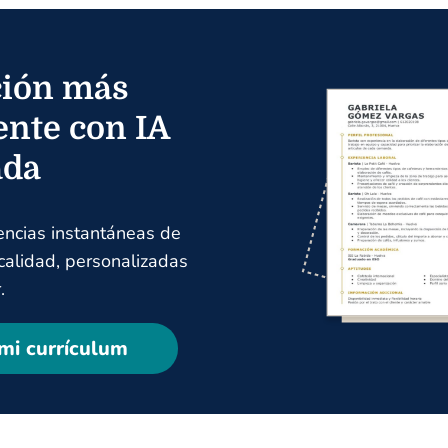
ión más
ente con IA
ada
encias instantáneas de
 calidad, personalizadas
.
mi currículum