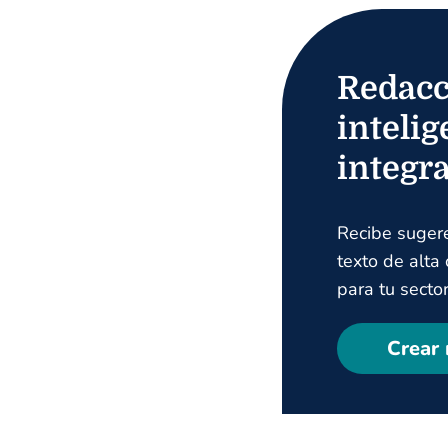
Redacc
intelig
integr
Recibe suger
texto de alta
para tu sector
Crear 