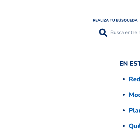
REALIZA TU BÚSQUEDA
⚲
EN ES
Red
Mod
Pla
Qué