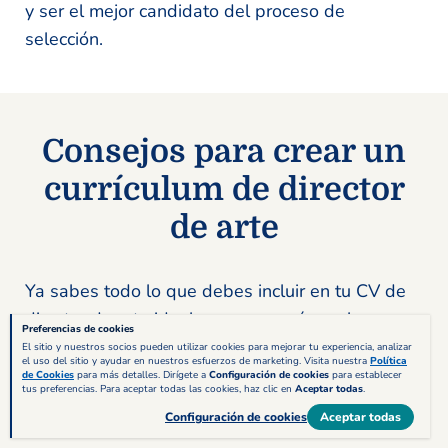
y ser el mejor candidato del proceso de
selección.
Consejos para crear un
currículum de director
de arte
Ya sabes todo lo que debes incluir en tu CV de
director de arte ideal, pero aun así, en el
Preferencias de cookies
siguiente bloque te dejamos cinco consejos de
El sitio y nuestros socios pueden utilizar cookies para mejorar tu experiencia, analizar
el uso del sitio y ayudar en nuestros esfuerzos de marketing. Visita nuestra
Política
nuestros expertos que te ayudarán a dibujar tu
de Cookies
para más detalles. Dirígete a
Configuración de cookies
para establecer
tus preferencias. Para aceptar todas las cookies, haz clic en
Aceptar todas
.
camino hacia el éxito con tu currículum de
Configuración de cookies
Aceptar todas
director de arte: