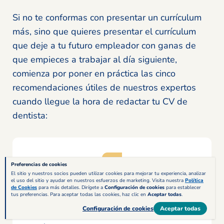
Si no te conformas con presentar un currículum
más, sino que quieres presentar el currículum
que deje a tu futuro empleador con ganas de
que empieces a trabajar al día siguiente,
comienza por poner en práctica las cinco
recomendaciones útiles de nuestros expertos
cuando llegue la hora de redactar tu CV de
dentista:
Preferencias de cookies
El sitio y nuestros socios pueden utilizar cookies para mejorar tu experiencia, analizar
el uso del sitio y ayudar en nuestros esfuerzos de marketing. Visita nuestra
Política
de Cookies
para más detalles. Dirígete a
Configuración de cookies
para establecer
Una intervención breve y
tus preferencias. Para aceptar todas las cookies, haz clic en
Aceptar todas
.
concisa
Configuración de cookies
Aceptar todas