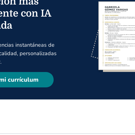
ión más
ente con IA
ada
encias instantáneas de
 calidad, personalizadas
.
mi currículum