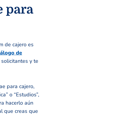
e para
m de cajero es
tálogo de
olicitantes y te
ae para cajero,
a” o “Estudios”,
ara hacerlo aún
al que creas que