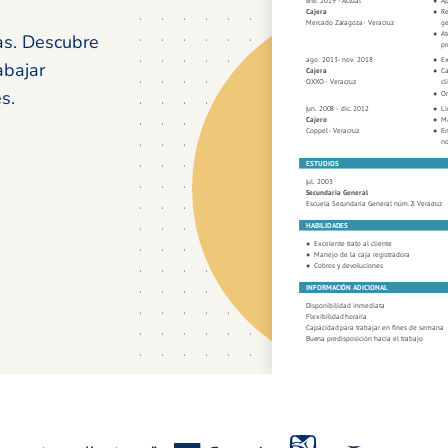
as. Descubre
abajar
s.