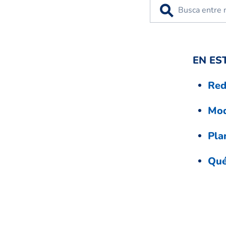
⚲
EN ES
Red
Mod
Pla
Qué