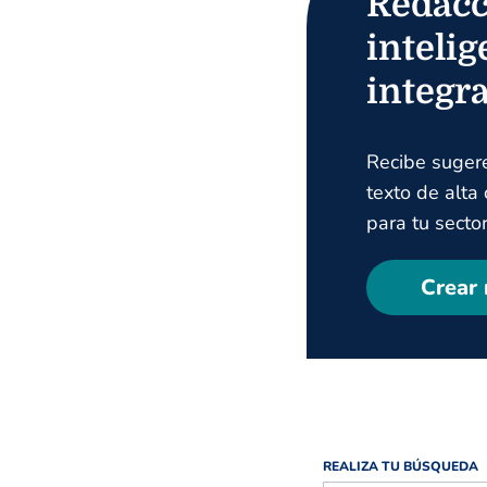
Redacc
intelig
integr
Recibe suger
texto de alta
para tu sector
Crear 
REALIZA TU BÚSQUEDA