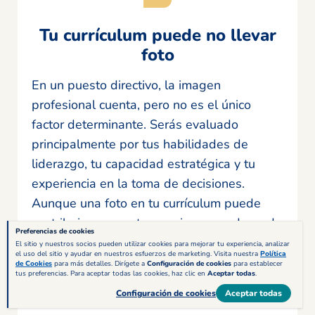
Tu currículum puede no llevar
foto
En un puesto directivo, la imagen
profesional cuenta, pero no es el único
factor determinante. Serás evaluado
principalmente por tus habilidades de
liderazgo, tu capacidad estratégica y tu
experiencia en la toma de decisiones.
Aunque una foto en tu currículum puede
contribuir a proyectar una imagen adecuada
Preferencias de cookies
para el cargo, no es esencial. Si decides
El sitio y nuestros socios pueden utilizar cookies para mejorar tu experiencia, analizar
el uso del sitio y ayudar en nuestros esfuerzos de marketing. Visita nuestra
Política
incluir una, asegúrate de que sea lo más
de Cookies
para más detalles. Dirígete a
Configuración de cookies
para establecer
tus preferencias. Para aceptar todas las cookies, haz clic en
Aceptar todas
.
profesional posible.
Configuración de cookies
Aceptar todas