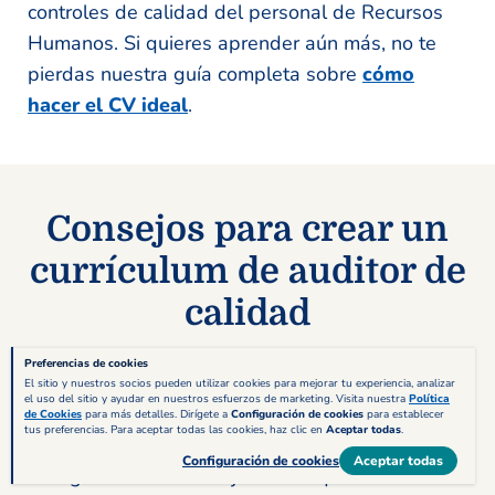
controles de calidad del personal de Recursos
Humanos. Si quieres aprender aún más, no te
pierdas nuestra guía completa sobre
cómo
hacer el CV ideal
.
Consejos para crear un
currículum de auditor de
calidad
Preferencias de cookies
Ya viste los ejemplos, las plantillas y el
El sitio y nuestros socios pueden utilizar cookies para mejorar tu experiencia, analizar
el uso del sitio y ayudar en nuestros esfuerzos de marketing. Visita nuestra
Política
contenido de tu CV de auditor de calidad, así
de Cookies
para más detalles. Dirígete a
Configuración de cookies
para establecer
tus preferencias. Para aceptar todas las cookies, haz clic en
Aceptar todas
.
que no queremos demorarnos más en compartir
Configuración de cookies
Aceptar todas
contigo los cinco consejos útiles que nuestros