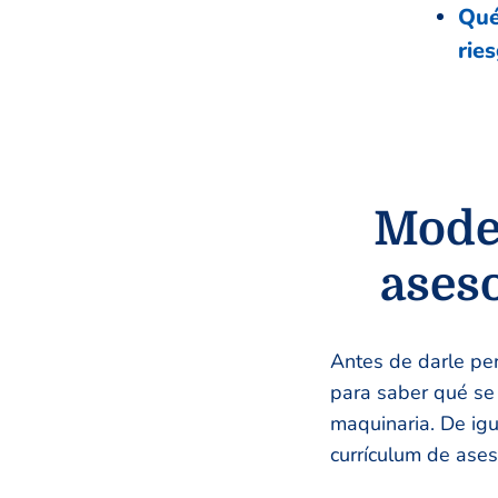
Qué
rie
Model
ases
Antes de darle per
para saber qué se
maquinaria. De ig
currículum de ases