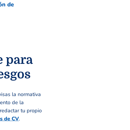
ón de
e para
esgos
visas la normativa
ento de la
edactar tu propio
s de CV
.