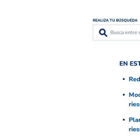
REALIZA TU BÚSQUEDA
⚲
EN ES
Red
Mod
rie
Pla
rie