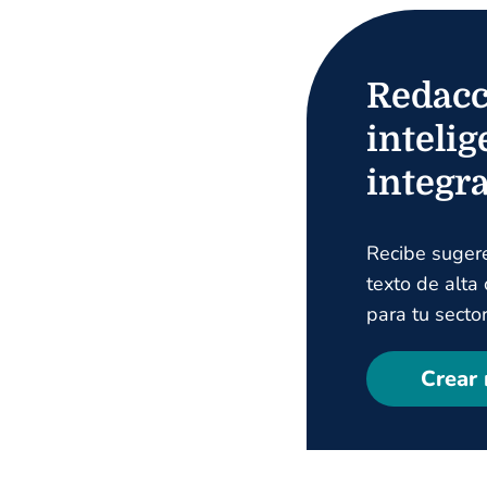
Redacc
intelig
integr
Recibe suger
texto de alta
para tu sector
Crear 