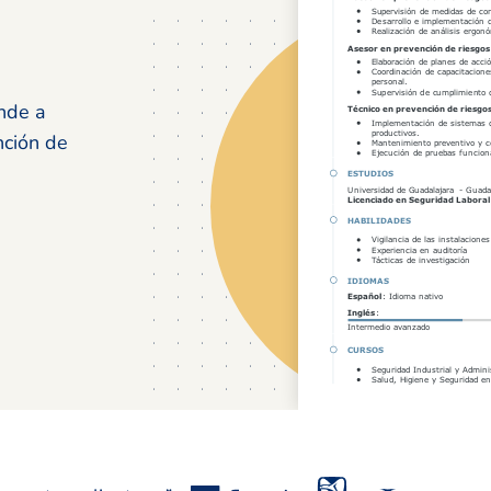
nde a
nción de