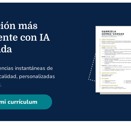
ión más
ente con IA
ada
encias instantáneas de
 calidad, personalizadas
.
mi currículum