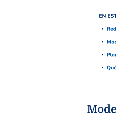
EN ES
Red
Mod
Pla
Qué
Model