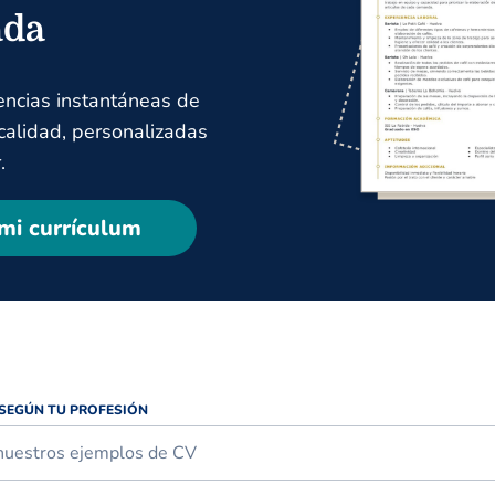
ada
encias instantáneas de
 calidad, personalizadas
.
mi currículum
 SEGÚN TU PROFESIÓN