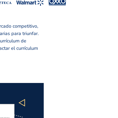
rcado competitivo,
ias para triunfar.
currículum de
ctar el currículum