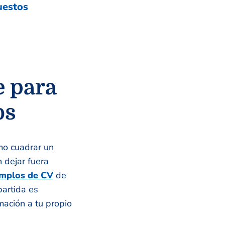
uestos
e para
os
omo cuadrar un
 dejar fuera
emplos de CV
de
partida es
mación a tu propio