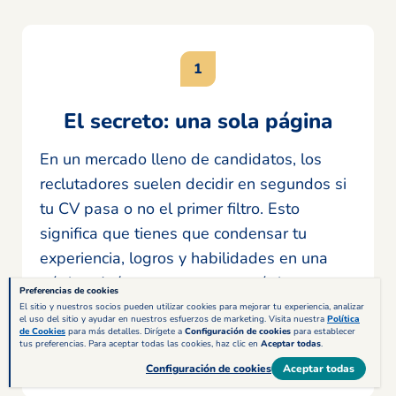
El secreto: una sola página
En un mercado lleno de candidatos, los
reclutadores suelen decidir en segundos si
tu CV pasa o no el primer filtro. Esto
significa que tienes que condensar tu
experiencia, logros y habilidades en una
página. Así es: una cara, una página.
Preferencias de cookies
Hacerlo más largo solo te garantizará un
El sitio y nuestros socios pueden utilizar cookies para mejorar tu experiencia, analizar
el uso del sitio y ayudar en nuestros esfuerzos de marketing. Visita nuestra
Política
pase directo a la papelera.
de Cookies
para más detalles. Dirígete a
Configuración de cookies
para establecer
tus preferencias. Para aceptar todas las cookies, haz clic en
Aceptar todas
.
Configuración de cookies
Aceptar todas