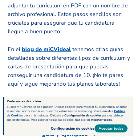
adjuntar tu currículum en PDF con un nombre de
archivo profesional. Estos pasos sencillos son
cruciales para asegurar que tu candidatura
llegue a buen puerto.
En el
blog de miCVideal
tenemos otras guías
detalladas sobre diferentes tipos de currículum y
cartas de presentación para que puedas
conseguir una candidatura de 10. ¡No te pares
aquí y sigue mejorando tus planes laborales!
Artículos relacionados
Preferencias de cookies
El sitio y nuestros socios pueden utilizar cookies para mejorar tu experiencia, analizar
el uso del sitio y ayudar en nuestros esfuerzos de marketing. Visita nuestra
Política
de Cookies
para más detalles. Dirígete a
Configuración de cookies
para establecer
tus preferencias. Para aceptar todas las cookies, haz clic en
Aceptar todas
.
Descripción personal en el currículum:
Configuración de cookies
Aceptar todas
guía y ejemplos