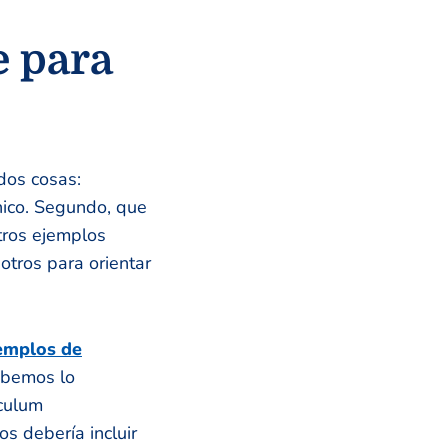
e para
dos cosas:
nico. Segundo, que
tros ejemplos
 otros para orientar
jemplos de
abemos lo
ículum
s debería incluir