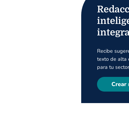
Redacc
intelig
integr
Recibe suger
texto de alta
para tu sector
Crear 