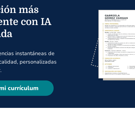
ión más
ente con IA
ada
encias instantáneas de
 calidad, personalizadas
.
mi currículum