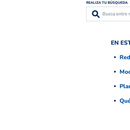
REALIZA TU BÚSQUEDA
⚲
EN ES
Red
Mod
Pla
Qué