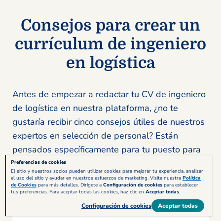
Consejos para crear un
currículum de ingeniero
en logística
Antes de empezar a redactar tu CV de ingeniero
de logística en nuestra plataforma, ¿no te
gustaría recibir cinco consejos útiles de nuestros
expertos en selección de personal? Están
pensados específicamente para tu puesto para
que, de esta manera, puedas despejar tus
Preferencias de cookies
El sitio y nuestros socios pueden utilizar cookies para mejorar tu experiencia, analizar
dudas y crear justo el curriculum vitae que a las
el uso del sitio y ayudar en nuestros esfuerzos de marketing. Visita nuestra
Política
de Cookies
para más detalles. Dirígete a
Configuración de cookies
para establecer
empresas de logística les gustaría recibir:
tus preferencias. Para aceptar todas las cookies, haz clic en
Aceptar todas
.
Configuración de cookies
Aceptar todas