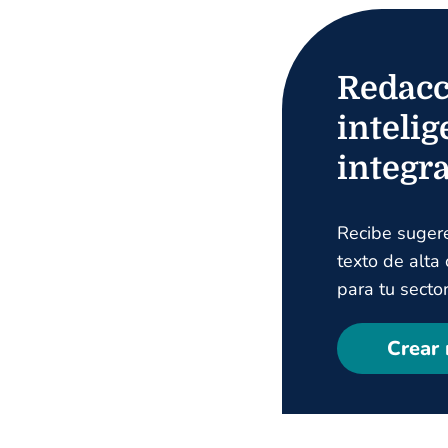
Redacc
intelig
integr
Recibe suger
texto de alta
para tu sector
Crear 