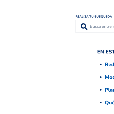
REALIZA TU BÚSQUEDA
⚲
EN ES
Red
Mod
Pla
Qué