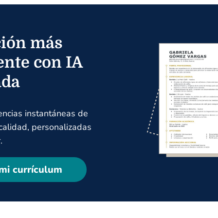
ión más
ente con IA
ada
encias instantáneas de
 calidad, personalizadas
.
mi currículum