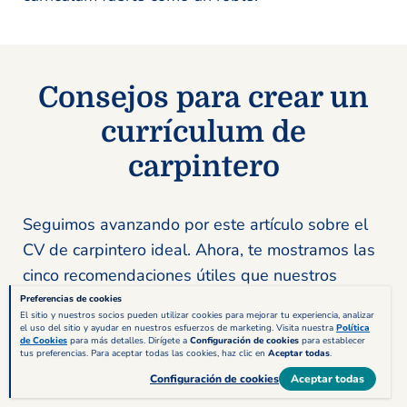
Consejos para crear un
currículum de
carpintero
Seguimos avanzando por este artículo sobre el
CV de carpintero ideal. Ahora, te mostramos las
cinco recomendaciones útiles que nuestros
expertos en contratación de personal quieren
Preferencias de cookies
El sitio y nuestros socios pueden utilizar cookies para mejorar tu experiencia, analizar
compartir contigo. ¿A qué esperas para entrar en
el uso del sitio y ayudar en nuestros esfuerzos de marketing. Visita nuestra
Política
de Cookies
para más detalles. Dirígete a
Configuración de cookies
para establecer
nuestro generador de currículums y ponerlas en
tus preferencias. Para aceptar todas las cookies, haz clic en
Aceptar todas
.
práctica?
Configuración de cookies
Aceptar todas