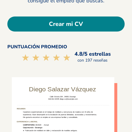
consigue el empleo que buscas.
Crear mi CV
PUNTUACIÓN PROMEDIO
4.8/5 estrellas
☆☆☆☆☆
★★★★★
con 197 reseñas